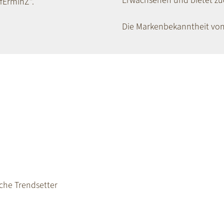
Erwachsenen und bietet zud
fErminZ“.
Die Markenbekanntheit von 
che Trendsetter