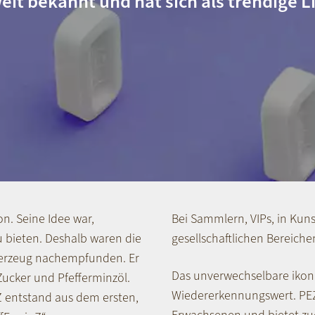
eit bekannt und hat sich als trendige Li
n. Seine Idee war,
Bei Sammlern, VIPs, in Kunst
u bieten. Deshalb waren die
gesellschaftlichen Bereiche
uerzeug nachempfunden. Er
Das unverwechselbare ikon
ucker und Pfefferminzöl.
Wiedererkennungswert. PEZ
Z entstand aus dem ersten,