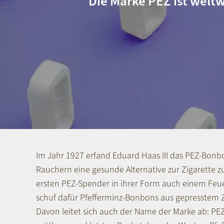
Die Marke PEZ ist weltw
Im Jahr 1927 erfand Eduard Haas III das PEZ-Bonbo
Rauchern eine gesunde Alternative zur Zigarette z
ersten PEZ-Spender in ihrer Form auch einem Fe
schuf dafür Pfefferminz-Bonbons aus gepresstem Z
Davon leitet sich auch der Name der Marke ab: PE