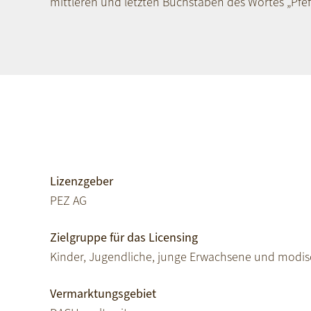
mittleren und letzten Buchstaben des Wortes „Pfef
Lizenzgeber
PEZ AG
Zielgruppe für das Licensing
Kinder, Jugendliche, junge Erwachsene und modis
Vermarktungsgebiet