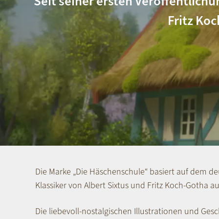
Seit seiner ersten Veröffentlich
Fritz Ko
Die Marke „Die Häschenschule“ basiert auf dem d
Klassiker von Albert Sixtus und Fritz Koch-Gotha a
Die liebevoll-nostalgischen Illustrationen und Ges