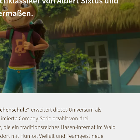
chklassiker von Albert Sixtus und
hermaßen.
schenschule“
erweitert dieses Universum als
imierte Comedy-Serie erzählt von drei
 die ein traditionsreiches Hasen-Internat im Wald
dort mit Humor, Vielfalt und Teamgeist neue