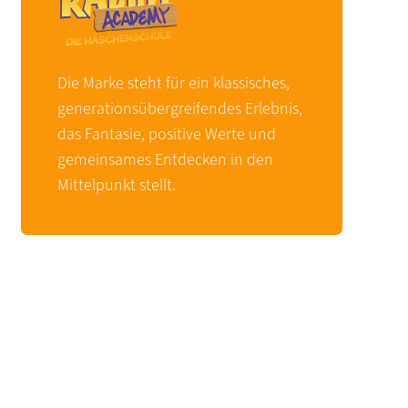
Die Marke steht für ein klassisches,
generationsübergreifendes Erlebnis,
das Fantasie, positive Werte und
gemeinsames Entdecken in den
Mittelpunkt stellt.