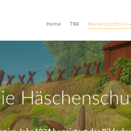
Home
TBR
Markenportfolio
ie Häschenschu