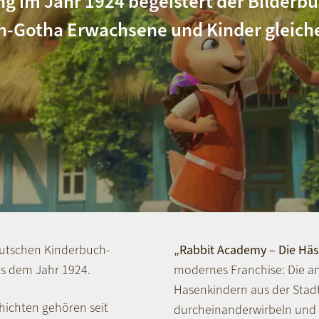
ung im Jahr 1924 begeistert der Bilderbu
ch-Gotha Erwachsene und Kinder gleic
eutschen Kinderbuch-
„Rabbit Academy – Die Hä
us dem Jahr 1924.
modernes Franchise: Die an
Hasenkindern aus der Stadt,
chichten gehören seit
durcheinanderwirbeln und 