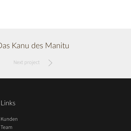
Das Kanu des Manitu
Next project
Links
Kunden
Team