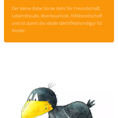
Der kleine Rabe Socke steht für Freundschaft,
Lebensfreude, Abenteuerlust, Hilfsbereitschaft
und ist damit die ideale Identifikationsfigur für
Kinder.