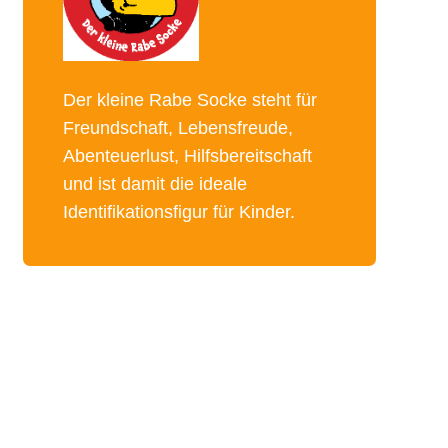
Der kleine Rabe Socke steht für
Freundschaft, Lebensfreude,
Abenteuerlust, Hilfsbereitschaft
und ist damit die ideale
Identifikationsfigur für Kinder.