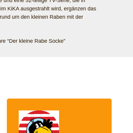
e und eine 52-teilige TV-Serie, die in
im KiKA ausgestrahlt wird, ergänzen das
und um den kleinen Raben mit der
re “Der kleine Rabe Socke”